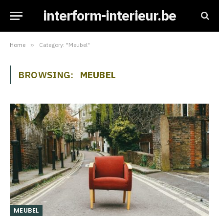
interform-interieur.be
Home
»
Category: "Meubel"
BROWSING:
MEUBEL
MEUBEL